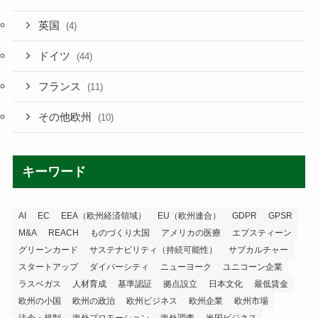
英国
(4)
ドイツ
(44)
フランス
(11)
その他欧州
(10)
キーワード
AI
EC
EEA（欧州経済領域）
EU（欧州連合）
GDPR
GPSR
M&A
REACH
ものづくり大国
アメリカの医療
エプスティーン
グリーンカード
サステナビリティ（持続可能性）
サブカルチャー
スタートアップ
ダイバーシティ
ニューヨーク
ユニコーン企業
ラスベガス
人材育成
基準認証
拠点設立
日本文化
最低賃金
欧州の小国
欧州の政治
欧州ビジネス
欧州企業
欧州市場
法令・規制
海外プロモーション
海外調査
米国ビジネス