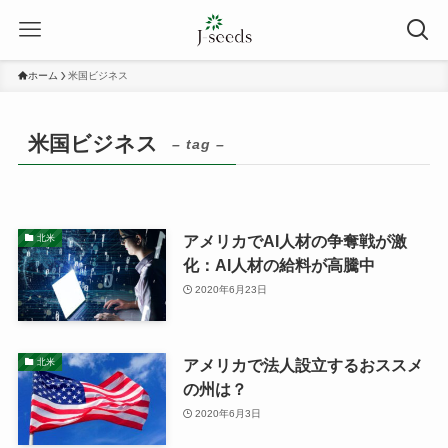
ホーム
米国ビジネス
米国ビジネス
– tag –
アメリカでAI人材の争奪戦が激
北米
化：AI人材の給料が高騰中
2020年6月23日
アメリカで法人設立するおススメ
北米
の州は？
2020年6月3日