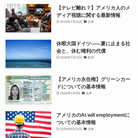
【テレビ離れ？】アメリカ人のメ
ディア視聴に関する最新情報
2026年7月21日
北米
休暇大国ドイツ――夏に止まる社
会と、休む権利の代償
2026年7月13日
欧州
【アメリカ永住権】グリーンカー
ドについての基本情報
2026年7月6日
北米
アメリカのAt will employmentに
ついての基本情報
2026年6月22日
北米