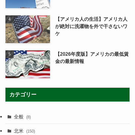
【アメリカ人の生活】アメリカ人
が絶対に洗濯物を外で干さないワ
ケ
【2026年度版】アメリカの最低賃
金の最新情報
カテゴリー
全般
(8)
北米
(150)