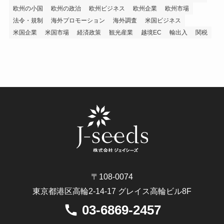
欧州の小国
欧州の政治
欧州ビジネス
欧州企業
欧州市場
法令・規制
海外プロモーション
海外調査
米国ビジネス
米国企業
米国市場
経済政策
観光産業
越境EC
輸出入
関税
〒108-0074
東京都港区高輪2-14-17 グレイス高輪ビル8F
03-6869-2457