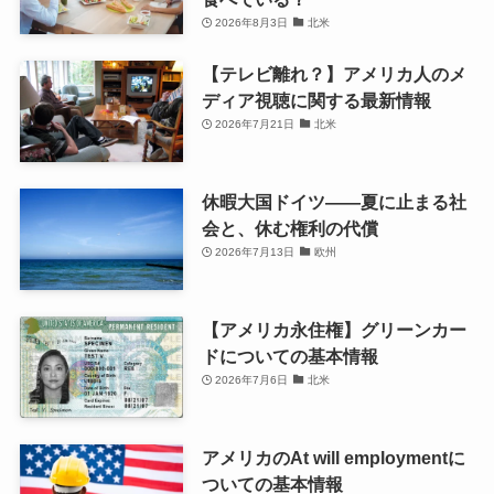
2026年8月3日
北米
【テレビ離れ？】アメリカ人のメ
ディア視聴に関する最新情報
2026年7月21日
北米
休暇大国ドイツ――夏に止まる社
会と、休む権利の代償
2026年7月13日
欧州
【アメリカ永住権】グリーンカー
ドについての基本情報
2026年7月6日
北米
アメリカのAt will employmentに
ついての基本情報