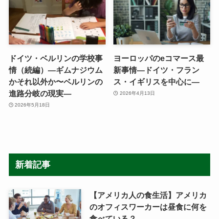
ドイツ・ベルリンの学校事
ヨーロッパのeコマース最
情（続編）―ギムナジウム
新事情―ドイツ・フラン
かそれ以外か〜ベルリンの
ス・イギリスを中心に―
進路分岐の現実―
2026年4月13日
2026年5月18日
新着記事
【アメリカ人の食生活】アメリカ
のオフィスワーカーは昼食に何を
食べている？