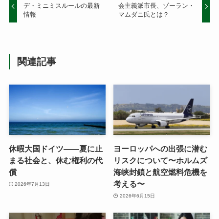
デ・ミニミスルールの最新
会主義派市長、ゾーラン・
情報
マムダニ氏とは？
関連記事
休暇大国ドイツ――夏に止
ヨーロッパへの出張に潜む
まる社会と、休む権利の代
リスクについて〜ホルムズ
償
海峡封鎖と航空燃料危機を
考える〜
2026年7月13日
2026年6月15日