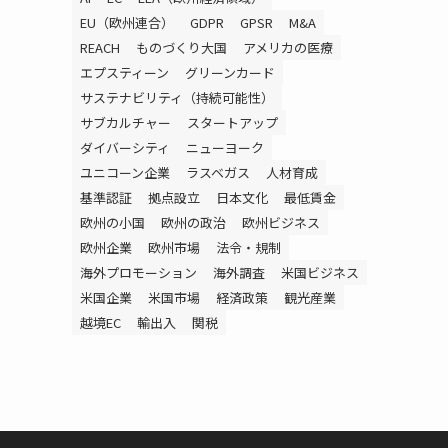
EU（欧州連合）
GDPR
GPSR
M&A
REACH
ものづくり大国
アメリカの医療
エプスティーン
グリーンカード
サステナビリティ（持続可能性）
サブカルチャー
スタートアップ
ダイバーシティ
ニューヨーク
ユニコーン企業
ラスベガス
人材育成
基準認証
拠点設立
日本文化
最低賃金
欧州の小国
欧州の政治
欧州ビジネス
欧州企業
欧州市場
法令・規制
海外プロモーション
海外調査
米国ビジネス
米国企業
米国市場
経済政策
観光産業
越境EC
輸出入
関税