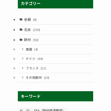
カテゴリー
全般
(8)
北米
(150)
欧州
(92)
英国
(4)
ドイツ
(44)
フランス
(11)
その他欧州
(10)
キーワード
AI
EC
EEA（欧州経済領域）