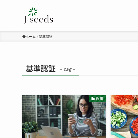
ホーム
基準認証
基準認証
– tag –
欧州